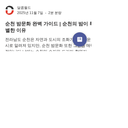
달콤월드
2025년 11월 7일
2분 분량
순천 밤문화 완벽 가이드 | 순천의 밤이 특
별한 이유
전라남도 순천은 자연과 도시의 조화가 아름다운 도
시로 알려져 있지만, 순천 밤문화 또한 그만큼 매력
적입니다.낮에는 순천만 습지와 드라마 촬영지, 순
천만 국가정원에서 힐링을 즐기고,밤이 되면 다양한
순천 유흥 거리와 감성 있는 라운지, 바, 등이 불을
밝히며 또 다른 분위기를 선사합니다. 순천 밤문화
의 중심지 — 어디서 즐길까? 순천의 밤을 제대로 즐
기고 싶다면, 다음 지역들을 기억해 두세요. 조례동
유흥거리 순천의 대표적인 핫플레이스 로, 바·룸싸