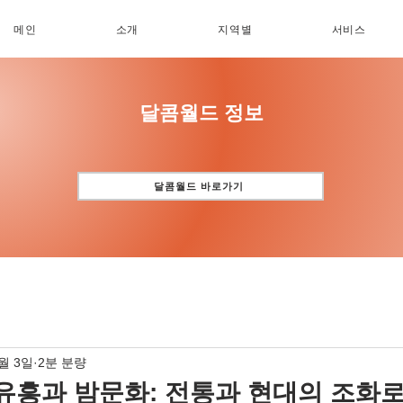
메인
소개
지역별
서비스
​달콤월드 정보
달콤월드 바로가기
1월 3일
2분 분량
유흥과 밤문화: 전통과 현대의 조화로