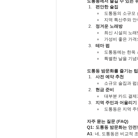
도통동에서 즐길 수 있는 
편안한 술집
도통동의 소규모 
지역 특산주와 안
정겨운 노래방
최신 시설의 노래
가성비 좋은 가격
테마 펍
도통동에는 한옥 
특별한 날을 기념
도통동 밤문화를 즐기는 팁
사전 예약 추천
소규모 술집과 펍
현금 준비
대부분 카드 결제
지역 주민과 어울리기
도통동은 지역 주
자주 묻는 질문 (FAQ)
Q1: 도통동 밤문화는 안
A1
: 네, 도통동은 비교적