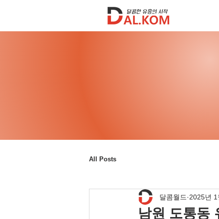
All Posts
달콤월드
2025년 
남원 도통동 