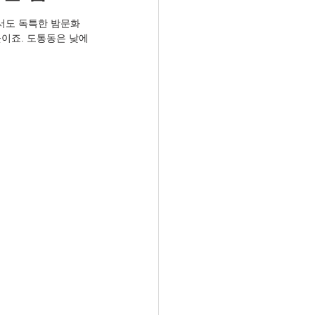
서도 독특한 밤문화
곳이죠. 도통동은 낮에