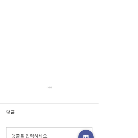
댓글
댓글을 입력하세요.
달콤월드 변경된 도메인
순천 밤문화 완벽